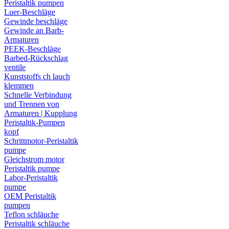
Peristaltik pumpen
Luer-Beschläge
Gewinde beschläge
Gewinde an Barb-
Armaturen
PEEK-Beschläge
Barbed-Rückschlag
ventile
Kunststoffs ch lauch
klemmen
Schnelle Verbindung
und Trennen von
Armaturen | Kupplung
Peristaltik-Pumpen
kopf
Schrittmotor-Peristaltik
pumpe
Gleichstrom motor
Peristaltik pumpe
Labor-Peristaltik
pumpe
OEM Peristaltik
pumpen
Teflon schläuche
Peristaltik schläuche