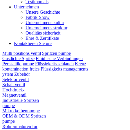
Testimonials
Unternehmen
Unsere Geschichte
Fabrik-Show
Unternehmens kultur
Unternehmens struktur
Qualitäts sicherheit
Ehre & Zertifikate
Kontaktieren Sie uns
Multi positions ventil
Spritzen pumpe
Gasdichte Spritze
Fluid ische Verbindungen
Peristaltik pumpe
Flüssigkeits schlauch
Kreuz
kontamination freies Flüssigkeits managements
ystem
Zubehör
Selektor ventil
Schalt ventil
Hochdruck-
Magnetventil
Industrielle Spritzen
pumpe
Mikro kolbenpumpe
OEM & ODM Spritzen
pumpe
Rohr armaturen für