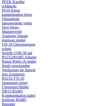
PEEK Kapillar
schläuche
PS10 Kreuz
kontamination freies
Flüssigkeits
managements ystem
Drei-Wege-
Magnetventil
Analoges Signals
teuerung modul
LW-10 Überspannung
schutz
Serielle USB-30 auf
RS232/RS485 Adapter
Runze Rohrs ch neider
Hand verschraubte
Werkzeuge für flansch
lose Armaturen
RS232-TTl-10
Spannungs pegel
Übersetzer/Shifter
DB15-RS485
Kommunikation kabel
Isolierter RS485
Repeater