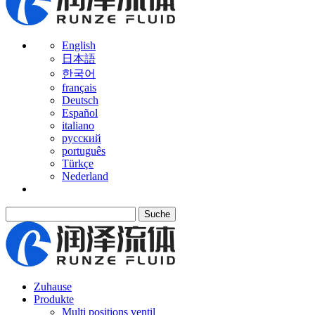
English
日本語
한국어
français
Deutsch
Español
italiano
русский
português
Türkçe
Nederland
Suche
Zuhause
Produkte
Multi positions ventil