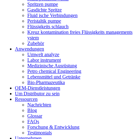
Spritzen pumpe
Gasdichte Spritze
Fluid ische Verbindungen
Peristaltik pumpe
Flüssigkeits schlauch
Kreuz kontamination freies Flüssigkeits managements
ystem
Zubehör
Anwendungen
Umwelt analyze
Labor instrument
Medizinische Ausrüstung
Petro chemical Engineering
Lebensmittel und Getränke
Bio-Pharmazeutika
OEM-Dienstleistungen
Um Distributor zu sein
Ressourcen
Nachrichten
Blog
Glossar
FAQs
Forschung & Entwicklung
Testimonials
Unternehmen