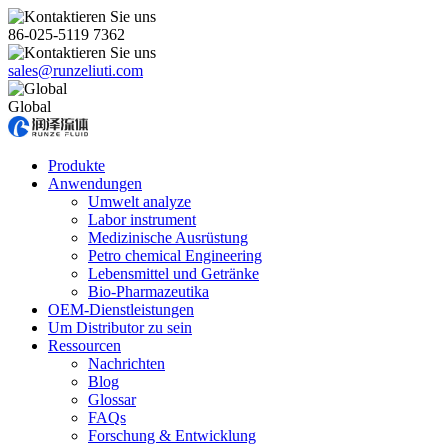
86-025-5119 7362
sales@runzeliuti.com
Global
Produkte
Anwendungen
Umwelt analyze
Labor instrument
Medizinische Ausrüstung
Petro chemical Engineering
Lebensmittel und Getränke
Bio-Pharmazeutika
OEM-Dienstleistungen
Um Distributor zu sein
Ressourcen
Nachrichten
Blog
Glossar
FAQs
Forschung & Entwicklung