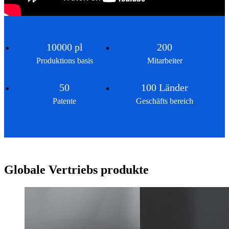
10000 pl
200
Produktions basis
Mitarbeiter
50
100 Länder
Patente
Geschäfts bereich
Globale Vertriebs produkte