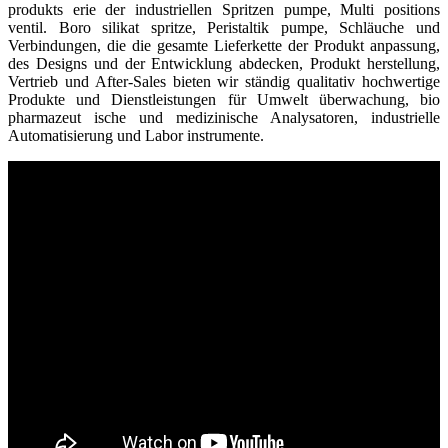
produkts erie der industriellen Spritzen pumpe, Multi positions
ventil. Boro silikat spritze, Peristaltik pumpe, Schläuche und
Verbindungen, die die gesamte Lieferkette der Produkt anpassung,
des Designs und der Entwicklung abdecken, Produkt herstellung,
Vertrieb und After-Sales bieten wir ständig qualitativ hochwertige
Produkte und Dienstleistungen für Umwelt überwachung, bio
pharmazeut ische und medizinische Analysatoren, industrielle
Automatisierung und Labor instrumente.