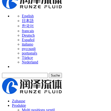
English
日本語
한국어
français
Deutsch
Español
italiano
русский
português
Türkçe
Nederland
Suche
Zuhause
Produkte
Multi positions ventil