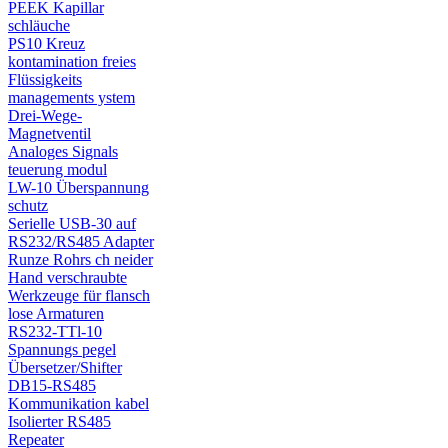
PEEK Kapillar
schläuche
PS10 Kreuz
kontamination freies
Flüssigkeits
managements ystem
Drei-Wege-
Magnetventil
Analoges Signals
teuerung modul
LW-10 Überspannung
schutz
Serielle USB-30 auf
RS232/RS485 Adapter
Runze Rohrs ch neider
Hand verschraubte
Werkzeuge für flansch
lose Armaturen
RS232-TTl-10
Spannungs pegel
Übersetzer/Shifter
DB15-RS485
Kommunikation kabel
Isolierter RS485
Repeater