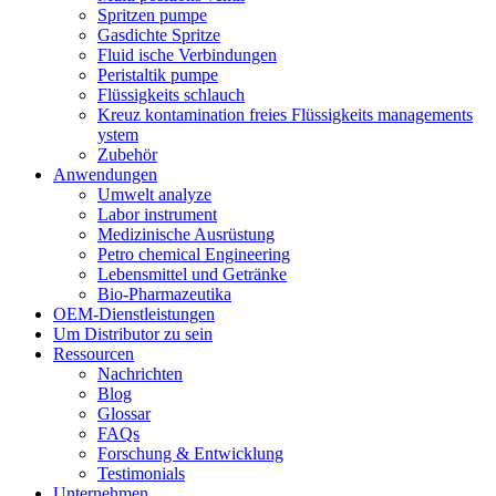
Spritzen pumpe
Gasdichte Spritze
Fluid ische Verbindungen
Peristaltik pumpe
Flüssigkeits schlauch
Kreuz kontamination freies Flüssigkeits managements
ystem
Zubehör
Anwendungen
Umwelt analyze
Labor instrument
Medizinische Ausrüstung
Petro chemical Engineering
Lebensmittel und Getränke
Bio-Pharmazeutika
OEM-Dienstleistungen
Um Distributor zu sein
Ressourcen
Nachrichten
Blog
Glossar
FAQs
Forschung & Entwicklung
Testimonials
Unternehmen