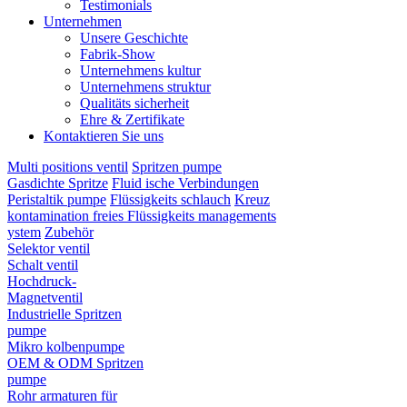
Testimonials
Unternehmen
Unsere Geschichte
Fabrik-Show
Unternehmens kultur
Unternehmens struktur
Qualitäts sicherheit
Ehre & Zertifikate
Kontaktieren Sie uns
Multi positions ventil
Spritzen pumpe
Gasdichte Spritze
Fluid ische Verbindungen
Peristaltik pumpe
Flüssigkeits schlauch
Kreuz
kontamination freies Flüssigkeits managements
ystem
Zubehör
Selektor ventil
Schalt ventil
Hochdruck-
Magnetventil
Industrielle Spritzen
pumpe
Mikro kolbenpumpe
OEM & ODM Spritzen
pumpe
Rohr armaturen für