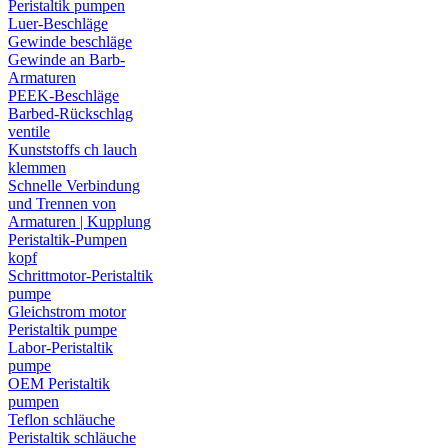
Peristaltik pumpen
Luer-Beschläge
Gewinde beschläge
Gewinde an Barb-
Armaturen
PEEK-Beschläge
Barbed-Rückschlag
ventile
Kunststoffs ch lauch
klemmen
Schnelle Verbindung
und Trennen von
Armaturen | Kupplung
Peristaltik-Pumpen
kopf
Schrittmotor-Peristaltik
pumpe
Gleichstrom motor
Peristaltik pumpe
Labor-Peristaltik
pumpe
OEM Peristaltik
pumpen
Teflon schläuche
Peristaltik schläuche