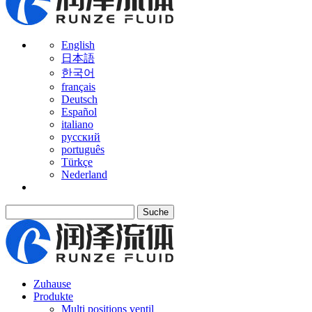
English
日本語
한국어
français
Deutsch
Español
italiano
русский
português
Türkçe
Nederland
Suche
Zuhause
Produkte
Multi positions ventil