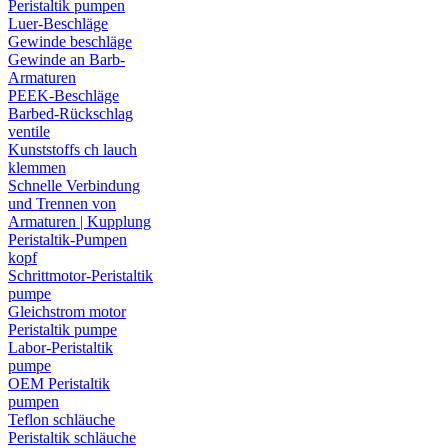
Peristaltik pumpen
Luer-Beschläge
Gewinde beschläge
Gewinde an Barb-
Armaturen
PEEK-Beschläge
Barbed-Rückschlag
ventile
Kunststoffs ch lauch
klemmen
Schnelle Verbindung
und Trennen von
Armaturen | Kupplung
Peristaltik-Pumpen
kopf
Schrittmotor-Peristaltik
pumpe
Gleichstrom motor
Peristaltik pumpe
Labor-Peristaltik
pumpe
OEM Peristaltik
pumpen
Teflon schläuche
Peristaltik schläuche