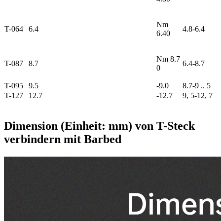
Nm
T-064
6.4
4.8-6.4
6.40
Nm 8.7
T-087
8.7
6.4-8.7
0
T-095
9.5
-9.0
8.7-9 .. 5
T-127
12.7
-12.7
9, 5-12, 7
Dimension (Einheit: mm) von T-Steck
verbindern mit Barbed