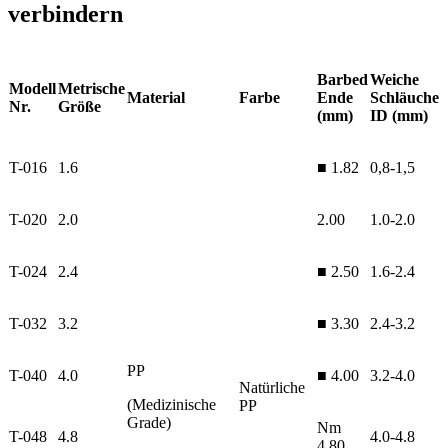
verbindern
Barbed
Weiche
Modell
Metrische
Material
Farbe
Ende
Schläuche
Nr.
Größe
(mm)
ID (mm)
T-016
1.6
■ 1.82
0,8-1,5
T-020
2.0
2.00
1.0-2.0
T-024
2.4
■ 2.50
1.6-2.4
T-032
3.2
■ 3.30
2.4-3.2
PP
T-040
4.0
■ 4.00
3.2-4.0
Natürliche
(Medizinische
PP
Grade)
Nm
T-048
4.8
4.0-4.8
4.80