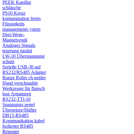
PEEK Kapillar
schläuche
PS10 Kreuz
kontamination freies
Flüssigkeits
managements ystem
Drei-Wege-
Magnetventil
Analoges Signals
teuerung modul
LW-10 Überspannung
schutz
Serielle USB-30 auf
RS232/RS485 Adapter
Runze Rohrs ch neider
Hand verschraubte
Werkzeuge für flansch
lose Armaturen
RS232-TTl-10
Spannungs pegel
Übersetzer/Shifter
DB15-RS485
Kommunikation kabel
Isolierter RS485
Repeater