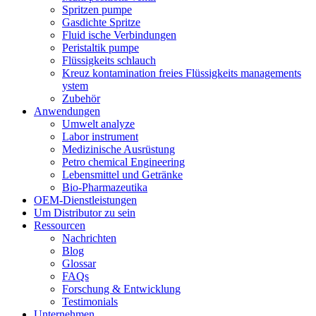
Spritzen pumpe
Gasdichte Spritze
Fluid ische Verbindungen
Peristaltik pumpe
Flüssigkeits schlauch
Kreuz kontamination freies Flüssigkeits managements
ystem
Zubehör
Anwendungen
Umwelt analyze
Labor instrument
Medizinische Ausrüstung
Petro chemical Engineering
Lebensmittel und Getränke
Bio-Pharmazeutika
OEM-Dienstleistungen
Um Distributor zu sein
Ressourcen
Nachrichten
Blog
Glossar
FAQs
Forschung & Entwicklung
Testimonials
Unternehmen