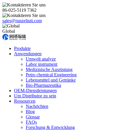
86-025-5119 7362
sales@runzeliuti.com
Global
Produkte
Anwendungen
Umwelt analyze
Labor instrument
Medizinische Ausrüstung
Petro chemical Engineering
Lebensmittel und Getränke
Bio-Pharmazeutika
OEM-Dienstleistungen
Um Distributor zu sein
Ressourcen
Nachrichten
Blog
Glossar
FAQs
Forschung & Entwicklung