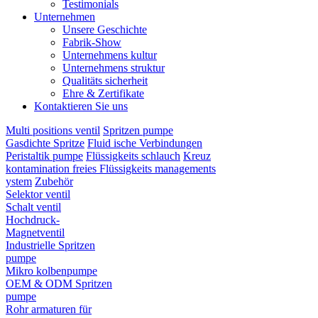
Testimonials
Unternehmen
Unsere Geschichte
Fabrik-Show
Unternehmens kultur
Unternehmens struktur
Qualitäts sicherheit
Ehre & Zertifikate
Kontaktieren Sie uns
Multi positions ventil
Spritzen pumpe
Gasdichte Spritze
Fluid ische Verbindungen
Peristaltik pumpe
Flüssigkeits schlauch
Kreuz
kontamination freies Flüssigkeits managements
ystem
Zubehör
Selektor ventil
Schalt ventil
Hochdruck-
Magnetventil
Industrielle Spritzen
pumpe
Mikro kolbenpumpe
OEM & ODM Spritzen
pumpe
Rohr armaturen für